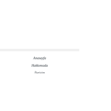
Anasayfa
Hakkımızda​
İletisim
Sosyal Medya Hesaplarımız
©2020 by ronesaydinlatma.com
Gizlilik Politikası
İptal ve İade