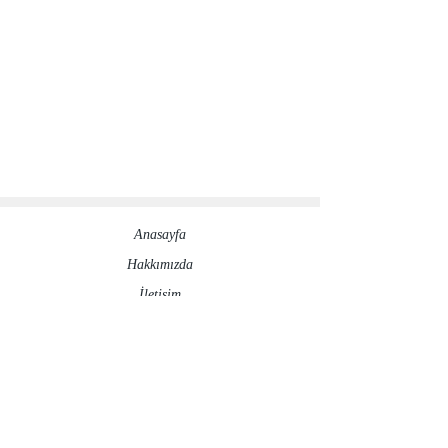
Anasayfa
Hakkımızda​
İletisim
Sosyal Medya Hesaplarımız
©2020 by ronesaydinlatma.com
Gizlilik Politikası
İptal ve İade