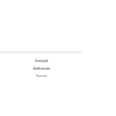
Anasayfa
Hakkımızda​
İletisim
Sosyal Medya Hesaplarımız
©2020 by ronesaydinlatma.com
Gizlilik Politikası
İptal ve İade