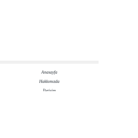
Anasayfa
Hakkımızda​
İletisim
Sosyal Medya Hesaplarımız
©2020 by ronesaydinlatma.com
Gizlilik Politikası
İptal ve İade