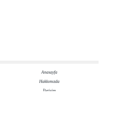
Anasayfa
Hakkımızda​
İletisim
Sosyal Medya Hesaplarımız
©2020 by ronesaydinlatma.com
Gizlilik Politikası
İptal ve İade