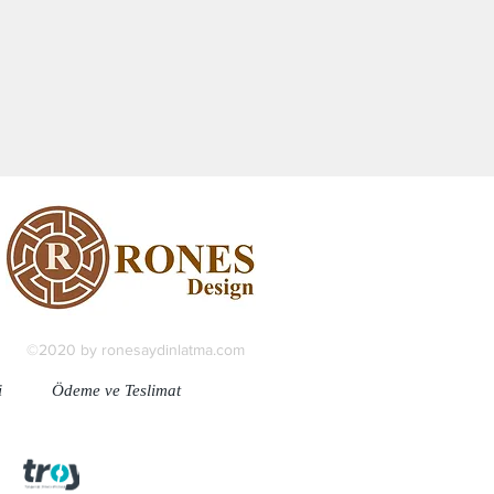
©2020 by ronesaydinlatma.com
i
Ödeme ve Teslimat