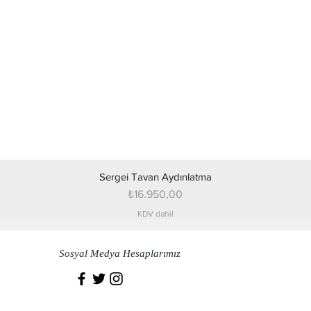
Sergei Tavan Aydınlatma
Fiyat
₺16.950,00
KDV dahil
Sosyal Medya Hesaplarımız