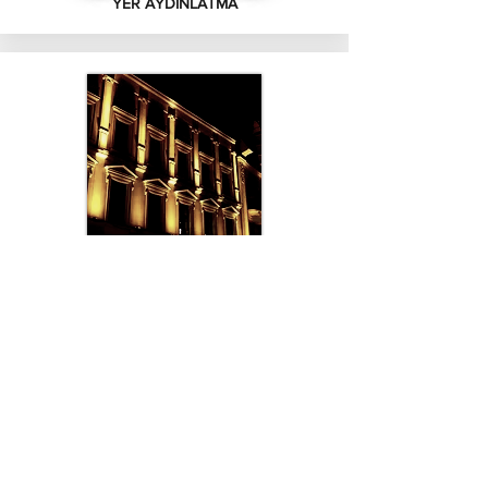
YER AYDINLATMA
WALLWASHER AYDINLATMA
Anasayfa
Hakkımızda​
İletisim
Sosyal Medya Hesaplarımız