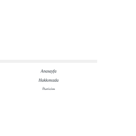
Anasayfa
Hakkımızda​
İletisim
Sosyal Medya Hesaplarımız
©2020 by ronesaydinlatma.com
Gizlilik Politikası
İptal ve İade