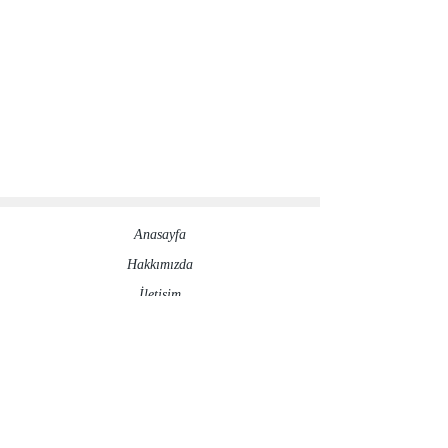
Anasayfa
Hakkımızda​
İletisim
Sosyal Medya Hesaplarımız
©2020 by ronesaydinlatma.com
Gizlilik Politikası
İptal ve İade