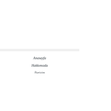
Anasayfa
Hakkımızda​
İletisim
Sosyal Medya Hesaplarımız
©2020 by ronesaydinlatma.com
Gizlilik Politikası
İptal ve İade