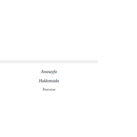
Anasayfa
Hakkımızda​
İletisim
Sosyal Medya Hesaplarımız
©2020 by ronesaydinlatma.com
Gizlilik Politikası
İptal ve İade