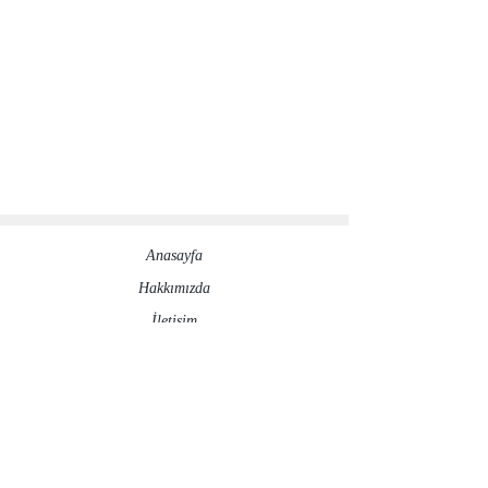
Anasayfa
Hakkımızda​
İletisim
Sosyal Medya Hesaplarımız
©2020 by ronesaydinlatma.com
Gizlilik Politikası
İptal ve İade