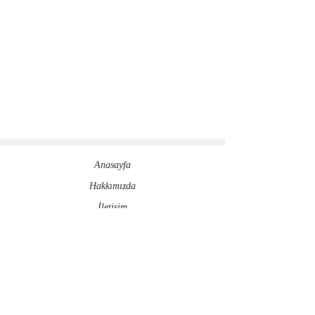
Anasayfa
Hakkımızda​
İletisim
Sosyal Medya Hesaplarımız
©2020 by ronesaydinlatma.com
Gizlilik Politikası
İptal ve İade