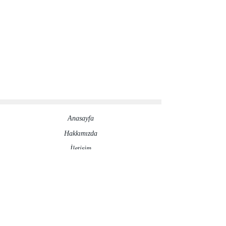
Anasayfa
Hakkımızda​
İletisim
Sosyal Medya Hesaplarımız
©2020 by ronesaydinlatma.com
Gizlilik Politikası
İptal ve İade